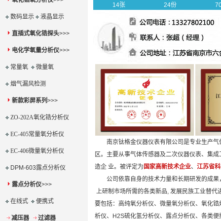
氧化锆氧分析仪
>>>
14张
24份
7
数码显示
液晶显示
直插式氧化锆探头
>>>
电化学氧量分析仪
>>>
常量氧
微量氧
烟气漏风检测
新款彩屏系列
>>>
ZO-202A氧化锆分析仪
EC-405常量氧分析仪
南京钛格金仪器仪表有限公司是专业生产气体
EC-406微量氧分析仪
区。主要从事气体传感器及二次仪器仪表、集成
造企 业。被评定为
国家高新技术企业
、
江苏省科
DPM-603露点分析仪
公司依靠自身的技术力量和长期研发的成果，
露点分析仪
>>>
上研制市场所需的各类新品, 发展民族工业替代
在线式
便携式
要包括：高纯氧分析仪、微量氧分析仪、氧化锆
析仪、H2S硫化氢分析仪、露点分析仪、各类便携式
减压器
过滤器