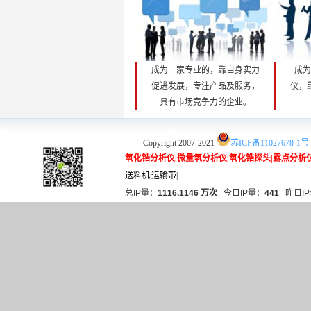
成为一家专业的，靠自身实力
成为
促进发展，专注产品及服务，
仪，
具有市场竞争力的企业。
Copyright 2007-2021
苏ICP备11027678-1号
氧化锆分析仪
|
微量氧分析仪
|
氧化锆探头
|
露点分析
送料机
|
运输带
|
总IP量：
1116.1146 万次
今日IP量：
441
昨日IP