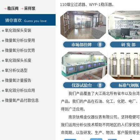
110烟尘过滤器、WYF-1稳压器。
稳压阀
采样泵
氧化锆探头安装
微量氧分析仪使用
微量氧分析仪优势
氧化锆探头长度
氧分析仪选型
微量氧计量报告
氧化锆分析仪应用
我们产品覆盖了大江南北所有省市以及台湾、
微量氧产品付款信息
产品。我们的产品在石油、化工、化肥、电厂、
得到广泛应用。
南京钛格金仪器仪表有限公司，坚持稳健可持
我们运用分析仪技术帮助不同地区的人们享受现
命周期，以及研发、生产、物流、客户服务等全