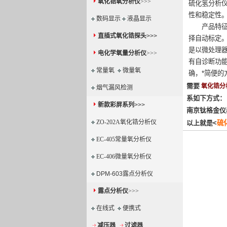
氧化锆氧分析仪
>>>
硫化氢分析
性和稳定性。
数码显示
液晶显示
产品特征：
直插式氧化锆探头
>>>
择自动标定
是以微处理
电化学氧量分析仪
>>>
有自诊断功能
常量氧
微量氧
确，*简便的
需要
氧化锆分
烟气漏风检测
系如下方式：
新款彩屏系列
>>>
南京钛格金仪
ZO-202A氧化锆分析仪
以上就是<
硫
EC-405常量氧分析仪
EC-406微量氧分析仪
DPM-603露点分析仪
露点分析仪
>>>
在线式
便携式
减压器
过滤器