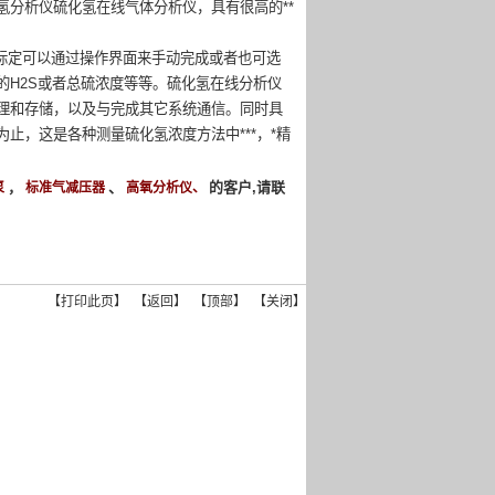
分析仪硫化氢在线气体分析仪，具有很高的**
标定可以通过操作界面来手动完成或者也可选
H2S或者总硫浓度等等。硫化氢在线分析仪
理和存储，以及与完成其它系统通信。同时具
止，这是各种测量硫化氢浓度方法中***，*精
，
、
的客户,请联
泵
标准气减压器
高氧分析仪、
【
打印此页
】 【
返回
】 【
顶部
】 【
关闭
】