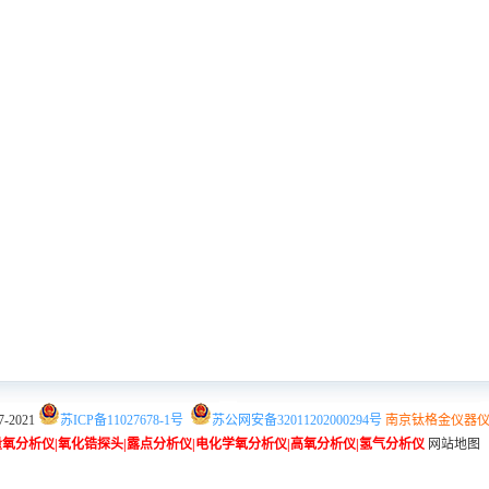
7-2021
苏ICP备11027678-1号
苏公网安备32011202000294号
南京钛格金仪器
量氧分析仪
|
氧化锆探头
|
露点分析仪
|
电化学氧分析仪
|
高氧分析仪
|
氢气分析仪
网站地图