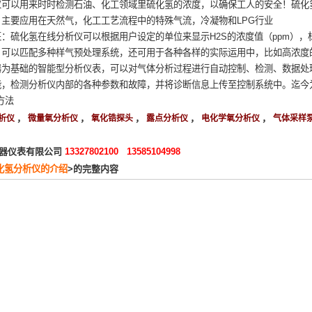
仪可以用来时时检测石油、化工领域里硫化氢的浓度，以确保工人的安全！硫化氢
主要应用在天然气，化工工艺流程中的特殊气流，冷凝物和LPG行业
硫化氢在线分析仪可以根据用户设定的单位来显示H2S的浓度值（ppm），
。可以匹配多种样气预处理系统，还可用于各种各样的实际运用中，比如高浓度的
器为基础的智能型分析仪表，可以对气体分析过程进行自动控制、检测、数据处
，检测分析仪内部的各种参数和故障，并将诊断信息上传至控制系统中。迄今为
方法
，
，
，
，
，
析仪
微量氧分析仪
氧化锆探头
露点分析仪
电化学氧分析仪
气体采样
器仪表有限公司
13327802100 13585104998
化氢分析仪的介绍
>的完整内容