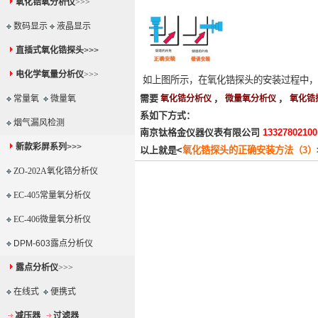
氧化锆氧分析仪
>>>
数码显示
液晶显示
直插式氧化锆探头
>>>
电化学氧量分析仪
>>>
如上图所示，在氧化锆探头的安装过程中，
需要
，
，
常量氧
微量氧
氧化锆分析仪
微量氧分析仪
氧化锆
系如下方式：
烟气漏风检测
南京钛格金仪器仪表有限公司
1332780210
新款彩屏系列
>>>
以上就是<
氧化锆探头的正确安装方法（3）
ZO-202A氧化锆分析仪
EC-405常量氧分析仪
EC-406微量氧分析仪
DPM-603露点分析仪
露点分析仪
>>>
在线式
便携式
减压器
过滤器