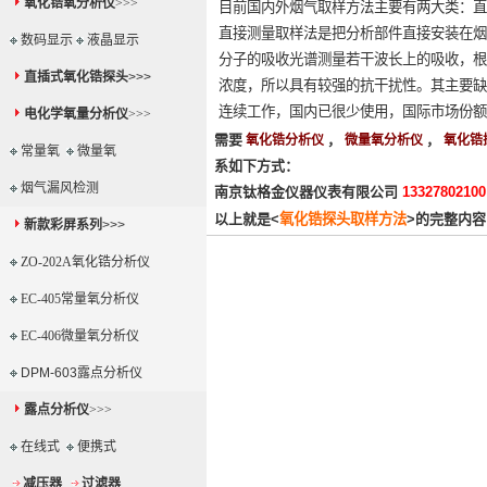
氧化锆氧分析仪
>>>
目前国内外烟气取样方法主要有两大类：直
直接测量取样法是把分析部件直接安装在烟
数码显示
液晶显示
分子的吸收光谱测量若干波长上的吸收，根
直插式氧化锆探头
>>>
浓度，所以具有较强的抗干扰性。其主要缺
连续工作，国内已很少使用，国际市场份额
电化学氧量分析仪
>>>
需要
，
，
氧化锆分析仪
微量氧分析仪
氧化锆
常量氧
微量氧
系如下方式：
烟气漏风检测
南京钛格金仪器仪表有限公司
1332780210
以上就是<
氧化锆探头取样方法
>的完整内容
新款彩屏系列
>>>
ZO-202A氧化锆分析仪
EC-405常量氧分析仪
EC-406微量氧分析仪
DPM-603露点分析仪
露点分析仪
>>>
在线式
便携式
减压器
过滤器