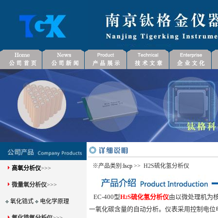
※产品类别:
lscp
>> H2S硫化氢分析仪
高氧分析仪
>>>
微量氧分析仪
>>>
EC-400型
H
S硫化氢分析仪
由以微处理机为
2
氧化锆式
电化学原理
一氧化碳含量的自动分析。仪表采用控制电位