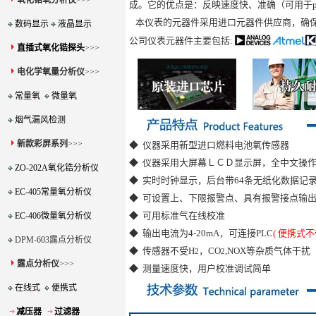
氧化锆氧分析仪
>>>
成。它的优点是：反映速度快、准确（可用于p
本仪表的元器件采用进口元器件供应商，确保
数码显示
液晶显示
公司仪表元器件主要包括:
直插式氧化锆探头
>>>
电化学氧量分析仪
>>>
常量氧
微量氧
烟气漏风检测
新款彩屏系列
>>>
◆ 仪器采用新型进口燃料电池氧传感器
◆ 仪器采用大屏幕ＬＣＤ显示屏，全中文操
ZO-202A氧化锆分析仪
◆ 实时时钟显示，后台带64条无纸化数据记
EC-405常量氧分析仪
◆ 可设置上、下限报警点、具有报警接点输
◆ 可用标准气在线校准
EC-406微量氧分析仪
◆ 输出电流为4-20mA，可连接PLC
( 便携式
DPM-603露点分析仪
◆ 传感器不受H
，CO
,NO
X
等杂质气体干扰
2
2
露点分析仪
>>>
◆ 测量速度快，用户校准调试简单
在线式
便携式
减压器
过滤器