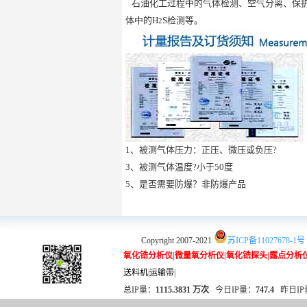
石油化工过程中的气体检测、空气分离、保
体中的H
S检测等。
2
1、被测气体压力：正压、微压或负压?
3、被测气体温度?小于50度
5、是否需要防爆？非防爆产品
Copyright 2007-2021
苏ICP备11027678-1号
氧化锆分析仪
|
微量氧分析仪
|
氧化锆探头
|
露点分析
送料机
|
运输带
|
总IP量：
1115.3831 万次
今日IP量：
747.4
昨日IP