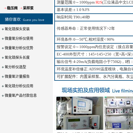
测量范围
:
0～1000ppm
H
S
(三位液晶中文LCD
2
稳压阀
采样泵
基本误差:± 1.0％FS
响应时间:
T90≤40秒
传感器寿命：正常使用情况下
>2年
氧化锆探头安装
微量氧分析仪使用
环境条件:0—50
℃
;相对湿度< 90%
报警设定:
0～1000ppm
内任意设定（接点容量22
微量氧分析仪优势
EC-400
外型尺寸：145×145×250（宽×高×深
氧化锆探头长度
输出信号:4-20mA(负载电阻小于750Ω)，
I档：
氧分析仪选型
环境温度补偿修正:AD590温度模块，电脑
可扩展配件：内置采样泵、水汽分离瓶、灰
微量氧计量报告
氧化锆分析仪应用
微量氧产品付款信息